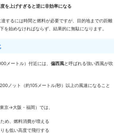
高度を上げすぎると逆に非効率になる
度に達するには時間と燃料が必要ですが、目的地までの距離
下を始めなければならず、結果的に無駄になります。
化
,000メートル）付近には、
偏西風
と呼ばれる強い西風が吹
00ノット（約105メートル/秒）以上の風速になること
東京→大阪・福岡）では、
るため、燃料消費が増える
よりも低い高度で飛行する