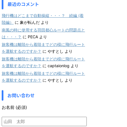
最近のコメント
飛行機はどこまで自動操縦・・・？ 続編 (着
陸編）
に
象が転んだ
より
南風の時に使用する羽田都心ルートの問題点と
は・・・？
に
PECA
より
旅客機は離陸から着陸までどの様に飛行ルート
を運航するのですか？
に
やすとし
より
旅客機は離陸から着陸までどの様に飛行ルート
を運航するのですか？
に
captaionlog
より
旅客機は離陸から着陸までどの様に飛行ルート
を運航するのですか？
に
やすとし
より
お問い合わせ
お名前 (必須)