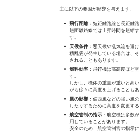
主に以下の要因が影響を与えます。
飛行距離
：短距離路線と長距離
短距離路線では上昇時間を短縮
す。
天候条件
：悪天候や乱気流を避
積乱雲が発生している場合は、
されることもあります。
燃料効率
：飛行機は高高度ほど
す。
しかし、機体の重量が重いと高
がら徐々に高度を上げることも
風の影響
：偏西風などの強い風
したりするために高度を変更す
航空管制の指示
：航空機は多数
用していることがあります。
安全のため、航空管制官の指示