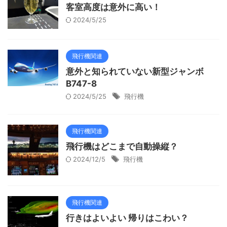
客室高度は意外に高い！
2024/5/25
飛行機関連
意外と知られていない新型ジャンボ
B747-8
2024/5/25
飛行機
飛行機関連
飛行機はどこまで自動操縦？
2024/12/5
飛行機
飛行機関連
行きはよいよい 帰りはこわい？