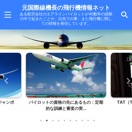
元国際線機長の飛行機情報ネット
ある航空会社のエアラインパイロットが40数年の経験
の中で起きたことや、出先での事、また飛行機に関し
ての情報を発信しています。
ジャンボ
パイロットの資格の先にあるもの：定期
TAT（To
的な訓練と審査の実...